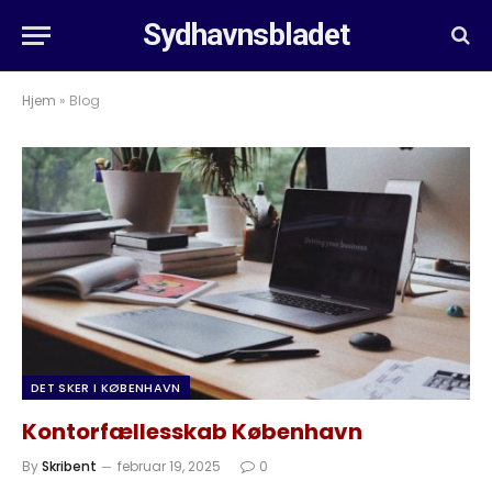
Sydhavnsbladet
Hjem
»
Blog
DET SKER I KØBENHAVN
Kontorfællesskab København
By
Skribent
februar 19, 2025
0