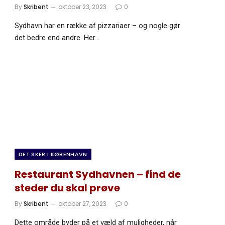
By
Skribent
oktober 23, 2023
0
Sydhavn har en række af pizzariaer – og nogle gør
det bedre end andre. Her…
DET SKER I KØBENHAVN
Restaurant Sydhavnen – find de
steder du skal prøve
By
Skribent
oktober 27, 2023
0
Dette område byder på et væld af muligheder, når