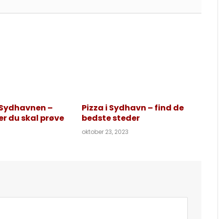
 Sydhavnen –
Pizza i Sydhavn – find de
er du skal prøve
bedste steder
oktober 23, 2023