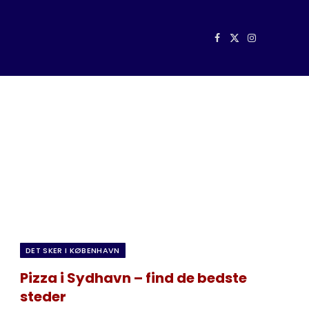
Facebook
X
Instagram
(Twitter)
DET SKER I KØBENHAVN
Pizza i Sydhavn – find de bedste
steder