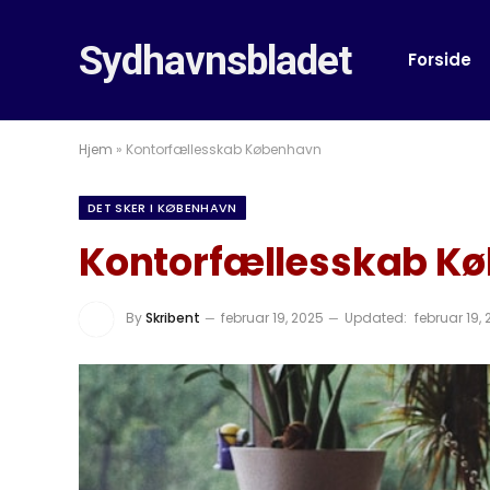
Sydhavnsbladet
Forside
Hjem
»
Kontorfællesskab København
DET SKER I KØBENHAVN
Kontorfællesskab K
By
Skribent
februar 19, 2025
Updated:
februar 19,