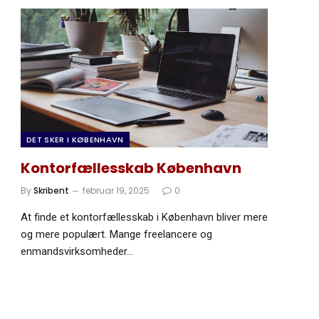
DET SKER I KØBENHAVN
Kontorfællesskab København
By
Skribent
februar 19, 2025
0
At finde et kontorfællesskab i København bliver mere
og mere populært. Mange freelancere og
enmandsvirksomheder…