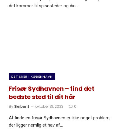
det kommer til spisesteder og din…
DET SKER I KØBENHAVN
Frisør Sydhavnen – find det
bedste sted til dit hår
By
Skribent
oktober 31, 2023
0
At finde en frisør Sydhavnen er ikke noget problem,
der ligger nemlig et hav af…