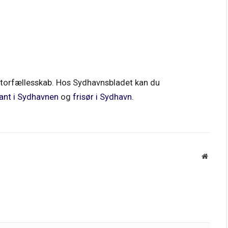
 kontorfællesskab. Hos Sydhavnsbladet kan du
ant i Sydhavnen
og
frisør i Sydhavn
.
Websit